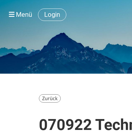
Menü
Login
Zurück
070922 Tech